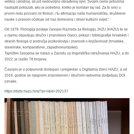
velikoj i plodnoj, ali još nedovoljno obrađenoj njivi. Svojim ćemo prilozima
nastojati pokazati, ako je potrebno, koliko je koristan taj rad. Za to smo u
prvom redu pozvani mi filolozi, i tu afirmaciju naše humanističke, društvene
nauke s pravom očekuje od nas domovina i strani kulturni svijet.”
Od 1978. Filologija postaje časopis Razreda za filologiju JAZU (HAZU) te se
u njemu objavljuju stručni i znanstveni članci, prikazi i bibliografije hrvatskih i
stranih filologa iz područja jezikoslovlja i znanosti o književnosti (hrvatske,
slavenske, komparativne, zapadnoeuropske).
Tajništvo časopisa se nalazi u Zavodu za lingvistička istraživanja HAZU, a do
2022. je izašlo 78 brojeva.
Časopis je u potpunosti dostupan i pregledan u Digitalnoj zbirci HAZU, a od
2016. godine se njegovim znanstvenim i stručnim radovima dodjeljuju DOI
oznake.
https://dizbi.hazu.hr/a/?pr=i&id=202137