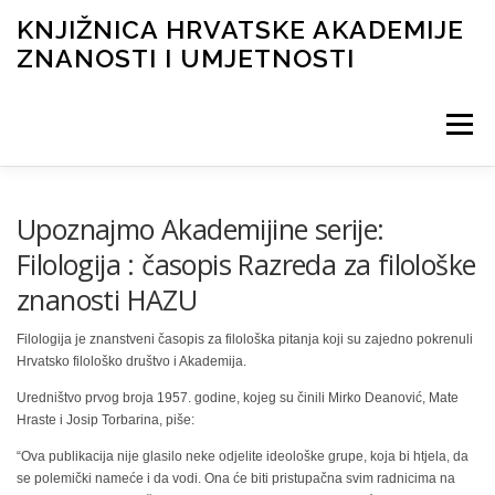
KNJIŽNICA HRVATSKE AKADEMIJE
ZNANOSTI I UMJETNOSTI
Izbornik
NOVOSTI
O KNJIŽNICI
INFORMACIJE
Upoznajmo Akademijine serije:
Filologija : časopis Razreda za filološke
znanosti HAZU
KATALOG I DIGITALNA ZBIRKA
FOND
Filologija je znanstveni časopis za filološka pitanja koji su zajedno pokrenuli
Hrvatsko filološko društvo i Akademija.
Uredništvo prvog broja 1957. godine, kojeg su činili Mirko Deanović, Mate
Hraste i Josip Torbarina, piše:
“Ova publikacija nije glasilo neke odjelite ideološke grupe, koja bi htjela, da
se polemički nameće i da vodi. Ona će biti pristupačna svim radnicima na