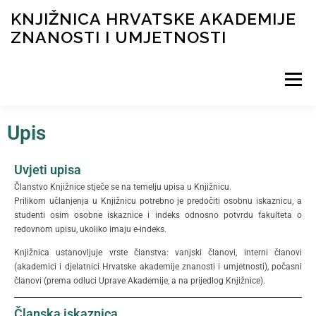
KNJIŽNICA HRVATSKE AKADEMIJE
ZNANOSTI I UMJETNOSTI
Izbornik
Upis
NOVOSTI
O KNJIŽNICI
INFORMACIJE
Uvjeti upisa
KATALOG I DIGITALNA ZBIRKA
FOND
Članstvo Knjižnice stječe se na temelju upisa u Knjižnicu.
Prilikom učlanjenja u Knjižnicu potrebno je predočiti osobnu iskaznicu, a
studenti osim osobne iskaznice i indeks odnosno potvrdu fakulteta o
redovnom upisu, ukoliko imaju e-indeks.
Knjižnica ustanovljuje vrste članstva: vanjski članovi, interni članovi
(akademici i djelatnici Hrvatske akademije znanosti i umjetnosti), počasni
članovi (prema odluci Uprave Akademije, a na prijedlog Knjižnice).
Članska iskaznica