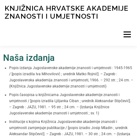
KNJIŽNICA HRVATSKE AKADEMIJE
ZNANOSTI I UMJETNOSTI
Izbornik
Naša izdanja
NOVOSTI
O KNJIŽNICI
INFORMACIJE
Popis izdanja Jugoslavenske akademije znanosti i umjetnosti : 1945-1965
/ [popis izradila Iva Mihovilović ; urednik Matko Rojnić]. – Zagreb :
KATALOG I DIGITALNA ZBIRKA
Jugoslavenska akademija znanosti i umjetnosti, 1966. – 292 str. ; 24 cm. –
FOND
(Knjižnica Jugoslavenske akademije znanosti i umjetnosti)
Popis časopisa u knjižnicama Jugoslavenske akademije znanosti i
umjetnosti / [popis izradila Ljiljanka Ciban ; urednik Aleksandar Stipčević].
– Zagreb : JAZU, 1981. – 95 str. ; 24 cm. – (Izdanja Knjižnice
Jugoslavenske akademije znanosti i umjetnosti ; sv. 1)
Institucije s kojima Knjižnica Jugoslavenske akademije znanosti i
umjetnosti zamjenjuje publikacije / [popis izradio Josip Mladin ; urednik
Aleksandar Stipčević]. – Zagreb : JAZU, 1981. – 30 str. ; 24 cm. – (Izdanja