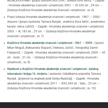
MCMLXXXVI-MM / [popis sastavio Aco Zrnić ; uredila Dora Sečić]. – Zagreb
: Hrvatska akademija znanosti i umjetnosti, 2001. – XI, 655 str. ; 24 cm. –
(Izdanja Knjižnice Hrvatske akademije znanosti i umjetnosti ; sv. 6)
Popis izdanja Hrvatske akademije znanosti i umjetnosti : 1867. – 2000. :
dopune / [popis sastavila Tamara Runjak ; urednica Dora Sečić ; predmetno
kazalo Jelica Leščić]. – Zagreb : Hrvatska akademija znanosti i umjetnosti,
2003. – IX, 183 str. ; 25 cm. – (Izdanja knjižnice Hrvatske akademije
znanosti i umjetnosti ; sv. 7)
Knjižnica Hrvatske akademije znanosti i umjetnosti : 1867. – 2009.
/ [autori
Milan Moguš, Aleksandra Stuparić, Vedrana Juričić ; fotografija Damir
Fabijanić]. – Zagreb : Hrvatska akademija znanosti i umjetnosti, 2009. – 45
str. : ilustr. ; 21 cm. – (Izdanja Knjižnice Hrvatske akademije znanosti i
umjetnosti ; sv. 8)
Rijetkosti u Knjižnici Hrvatske akademije znanosti i umjetnosti : katalog
inkunabula i knjiga 16. stoljeća
/ sastavila i bilješkama popratila Tamara
Runjak ; [prijevod na engleski jezik Gorka Radočaj]. – Zagreb : Hrvatska
akademija znanosti i umjetnosti, 2011. – XXV, 645 str. : faks. ; 25 cm. –
(Izdanja Knjižnice Hrvatske akademije znanosti i umjetnosti ; sv. 10)