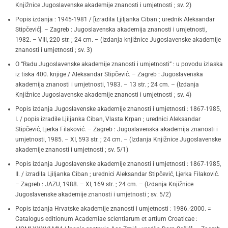
Knjižnice Jugoslavenske akademije znanosti i umjetnosti ; sv. 2)
Popis izdanja : 1945-1981 / [izradila Ljiljanka Ciban ; urednik Aleksandar
Stipčević]. – Zagreb : Jugoslavenska akademija znanosti i umjetnosti,
1982. – VIII, 220 str. ; 24 cm. – (Izdanja knjižnice Jugoslavenske akademije
znanosti i umjetnosti ; sv. 3)
O “Radu Jugoslavenske akademije znanosti i umjetnosti” : u povodu izlaska
iz tiska 400. knjige / Aleksandar Stipčević. – Zagreb : Jugoslavenska
akademija znanosti i umjetnosti, 1983. – 13 str. ; 24 cm. – (Izdanja
Knjižnice Jugoslavenske akademije znanosti i umjetnosti ; sv. 4)
Popis izdanja Jugoslavenske akademije znanosti i umjetnosti : 1867-1985,
I. / popis izradile Ljiljanka Ciban, Vlasta Krpan ; urednici Aleksandar
Stipčević, Ljerka Filaković. – Zagreb : Jugoslavenska akademija znanosti i
umjetnosti, 1985. – XI, 593 str. ; 24 cm. – (Izdanja Knjižnice Jugoslavenske
akademije znanosti i umjetnosti ; sv. 5/1)
Popis izdanja Jugoslavenske akademije znanosti i umjetnosti : 1867-1985,
II. / izradila Ljiljanka Ciban ; urednici Aleksandar Stipčević, Ljerka Filaković.
– Zagreb : JAZU, 1988. – XI, 169 str. ; 24 cm. – (Izdanja Knjižnice
Jugoslavenske akademije znanosti i umjetnosti ; sv. 5/2)
Popis izdanja Hrvatske akademije znanosti i umjetnosti : 1986.-2000. =
Catalogus editionum Academiae scientiarum et artium Croaticae :