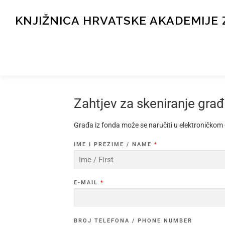
KNJIŽNICA HRVATSKE AKADEMIJE 
Zahtjev za skeniranje gra
Građa iz fonda može se naručiti u elektroničkom 
IME I PREZIME / NAME
*
F
I
E-MAIL
*
R
S
T
BROJ TELEFONA / PHONE NUMBER