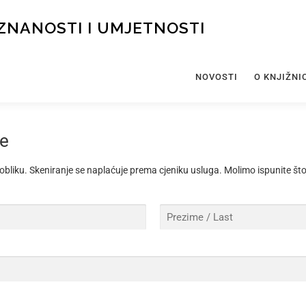
ZNANOSTI I UMJETNOSTI
NOVOSTI
O KNJIŽNI
đe
obliku. Skeniranje se naplaćuje prema cjeniku usluga. Molimo ispunite št
L
A
S
T