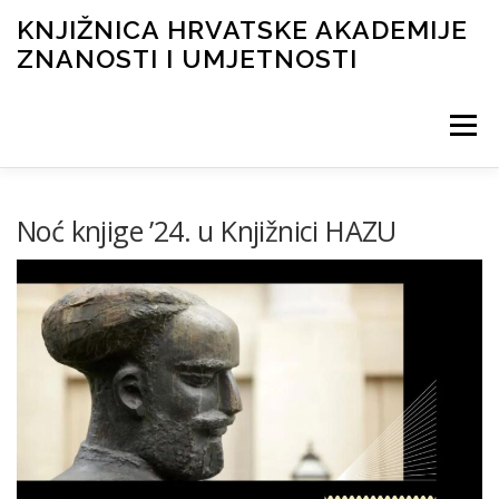
KNJIŽNICA HRVATSKE AKADEMIJE
ZNANOSTI I UMJETNOSTI
Izbornik
NOVOSTI
O KNJIŽNICI
INFORMACIJE
Noć knjige ’24. u Knjižnici HAZU
KATALOG I DIGITALNA ZBIRKA
FOND