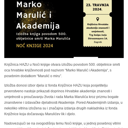
Knjižnica HAZU u Noći knjige otvara izložbu povodom 500. obljetnice smrti
oca hrvatske književnosti pod nazivom “Marko Marulić i Akademija“, s
posebnim dodatkom “Marulić o miru”.
Izložba donosi izbor djela iz fonda Knjižnice HAZU koja posjetitelju
prvenstveno nastoje prikazati doprinos Hrvatske akademije znanosti i
umjetnosti u proučavanju života i rada Marka Marulića kroz prizmu bogate
znanstvene i izdavačke djelatnosti Akademije. Pored Akademijinih izdanja, u
nekoliko vitrina izložena su i značajna izdanja drugih nakladnika iz fonda
Knjižnice koja dočaravaju Marulićev lik i djelo.
Nadovezujući se na ovogodišnju temu Noći knjige, u jednoj posebnoj vitrini